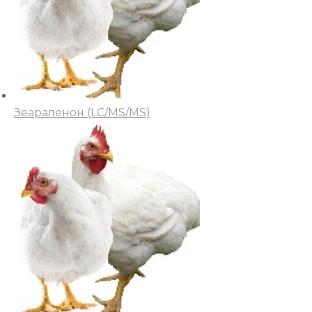
Зеараленон (LC/MS/MS)