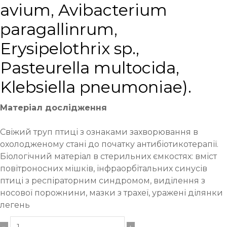
avium, Avibacterium
paragallinrum,
Erysipelothrix sp.,
Pasteurella multocida,
Klebsiella pneumoniae).
Матеріал дослідження
Свіжий труп птиці з ознаками захворювання в
охолодженому стані до початку антибіотикотерапії.
Біологічний матеріал в стерильних ємкостях: вміст
повітроносних мішків, інфраорбітальних синусів
птиці з респіраторним синдромом, виділення з
носової порожнини, мазки з трахеї, уражені ділянки
легень