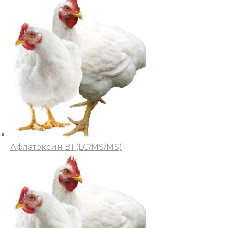
Афлатоксин В1 (LC/MS/MS)