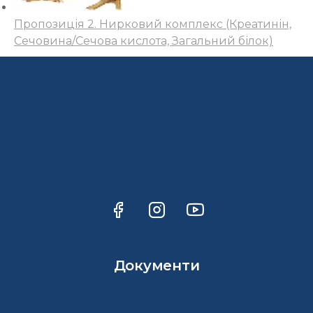
Пропозиція 2. Нирковий комплекс (Креатинін,
Сечовина/Сечова кислота, Загальний білок)
Документи