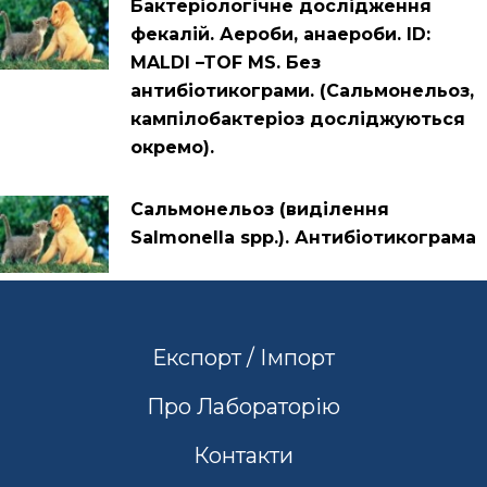
Бактеріологічне дослідження
фекалій. Аероби, анаероби. ID:
MALDI –TOF MS. Без
антибіотикограми. (Сальмонельоз,
кампілобактеріоз досліджуються
окремо).
Cальмонельоз (виділення
Salmonella spp.). Антибіотикограма
Експорт / Імпорт
Про Лабораторію
Контакти