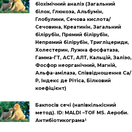
біохімічний аналіз (Загальний
білок, Глюкоза, Альбумін,
Глобулини, Сечова кислота/
Сечовина, Креатинін, Загальний
білірубін, Прямий білірубін,
Непрямий білірубін, Тригліцериди,
Холестерин, Лужна фосфатаза,
Гамма-ГТ, АСТ, АЛТ, Кальцій, Залізо,
Фосфор неорганічний, Магній,
Альфа-амілаза, Співвідношення Са/
Р, Індекс де Рітіса, Білковий
коефіцієнт)
Бакпосів сечі (напівкількісний
метод). ID: MALDI –TOF MS. Аероби.
Антибіотикограма¹