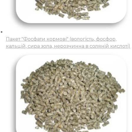
Пакет "Фосфати кормові" (вологість, фосфор,
кальцій, сира зола, нерозчинна в соляній кислоті)