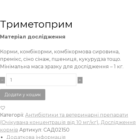
Триметоприм
Матеріал дослідження
Корми, комбікорми, комбікормова сировина,
премікс, сіно сінаж, пшениця, кукурудза тощо.
Мінімальна маса зразку для дослідження – 1 кг.
Додати у кошик
Категорії:
Антибіотики та ветеринарні препарати
(Очікувана концентрація від 10 мг/кг)
,
Дослідження
кормів
Артикул:
САД02150
Додаткова інформація