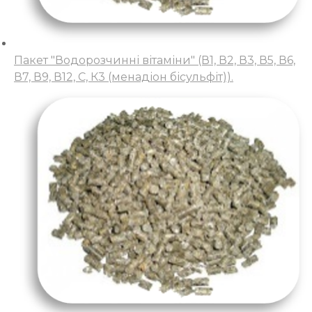
Пакет "Водорозчинні вітаміни" (В1, В2, В3, В5, В6,
В7, В9, В12, С, К3 (менадіон бісульфіт)).