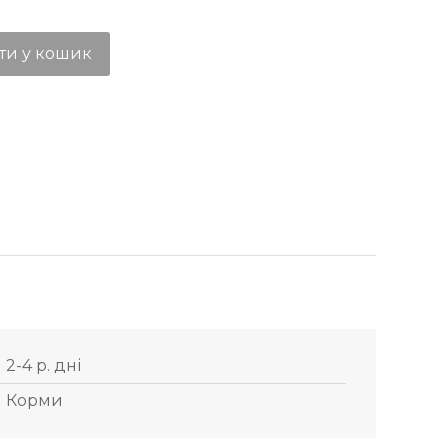
ти у кошик
2-4 р. дні
Корми