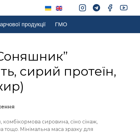
арчової продукції
ГМО
“Соняшник”
сть, сирий протеїн,
жир)
ження
 комбікормова сировина, сіно сінаж,
 тощо. Мінімальна маса зразку для