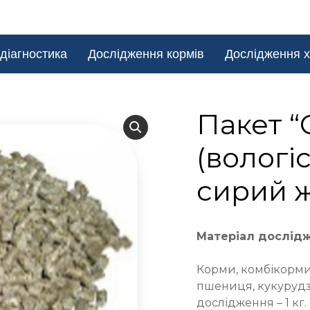
діагностика
Дослідження кормів
Дослідження х
Пакет 
(вологі
сирий 
Матеріал дослід
Корми, комбікорми,
пшениця, кукурудза
дослідження – 1 кг.