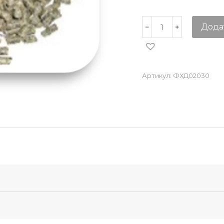
Дода
Артикул:
ФХД02030