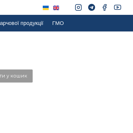
арчової продукції
ГМО
ти у кошик