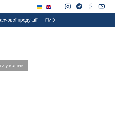
арчової продукції
ГМО
ти у кошик