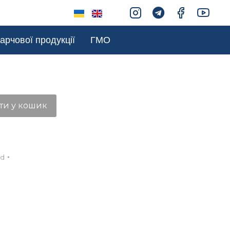
арчової продукції
ГМО
ти у кошик
ed