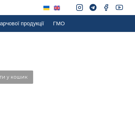
арчової продукції
ГМО
ти у кошик