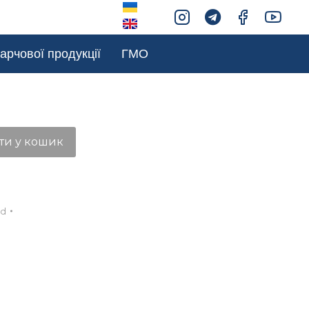
арчової продукції
ГМО
ти у кошик
ed