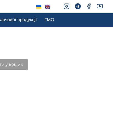
арчової продукції
ГМО
ти у кошик