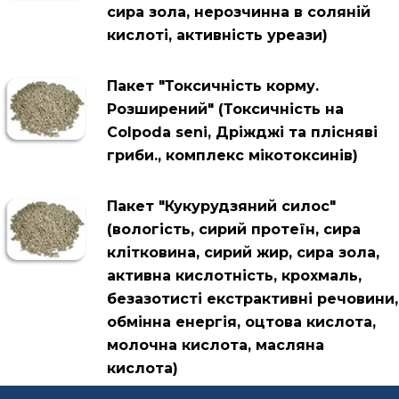
сира зола, нерозчинна в соляній
кислоті, активність уреази)
Пакет "Токсичність корму.
Розширений" (Токсичність на
Colpoda seni, Дріжджі та плісняві
гриби., комплекс мікотоксинів)
Пакет "Кукурудзяний силос"
(вологість, сирий протеїн, сира
клітковина, сирий жир, сира зола,
активна кислотність, крохмаль,
безазотисті екстрактивні речовини,
обмінна енергія, оцтова кислота,
молочна кислота, масляна
кислота)