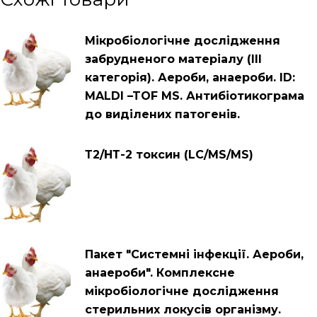
Мікробіологічне дослідження
забрудненого матеріалу (ІІІ
категорія). Аероби, анаероби. ID:
MALDI –TOF MS. Антибіотикограма
до виділених патогенів.
Т2/НТ-2 токсин (LC/MS/MS)
Пакет "Системні інфекції. Аероби,
анаероби". Комплексне
мікробіологічне дослідження
стерильних локусів організму.