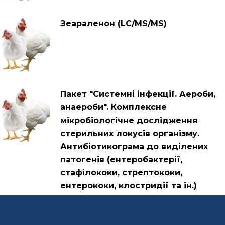
Зеараленон (LC/MS/MS)
Пакет "Системні інфекції. Аероби,
анаероби". Комплексне
мікробіологічне дослідження
стерильних локусів організму.
Антибіотикограма до виділених
патогенів (ентеробактерії,
стафілококи, стрептококи,
ентерококи, клостридії та ін.)