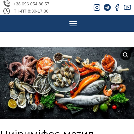
+38 096 054 86 57
ПН-ПТ 8:30-17:30
Пиіриміфос-метил