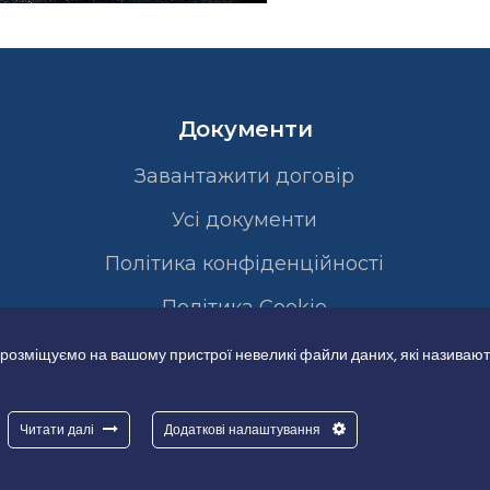
Документи
Завантажити договір
Усі документи
Політика конфіденційності
Полiтика Cookie
 розміщуємо на вашому пристрої невеликі файли даних, які називают
Читати далі
Додаткові налаштування
Good-IT.com.ua for Biolights - All rights reserved.