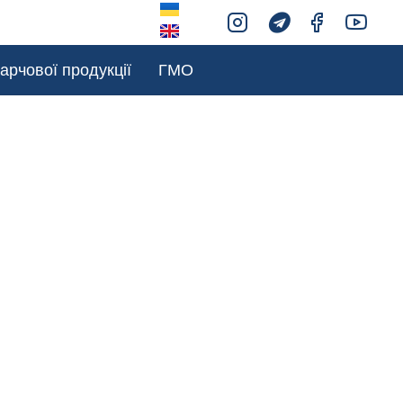
арчової продукції
ГМО