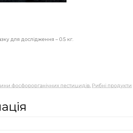
зку для дослідження – 0.5 кг.
овини фосфорорганічних пестицидів
,
Рибні продукти
ація