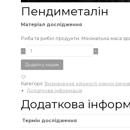
Пендиметалін
Матеріал дослідження
Риба та рибні продукти. Мінімальна маса зра
Додати у кошик
Категорії:
Визначення кількості діючої реч
Додаткова інформація
Додаткова інформ
Термін дослідження