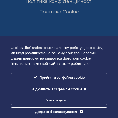
Політика конфіденційності
Полiтика Cookie
Сертифікати
Cookies Щоб забезпечити належну роботу цього сайту,
ми іноді розміщуємо на вашому пристрої невеликі
файли даних, які називаються файлами cookie.
Більшість великих веб-сайтів також роблять це.
Прийняти всі файли cookie
Відхилити всі файли cookie
Читати далі
Додаткові налаштування
Good-IT.com.ua for Biolights - All rights reserved.