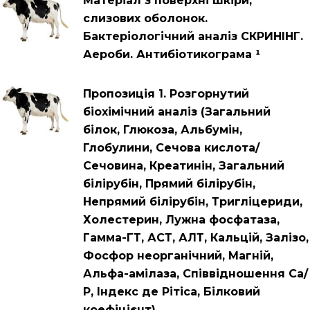
Матеріал з поверхні шкіри,
слизових оболонок.
Бактеріологічний аналіз СКРИНІНГ.
Аероби. Антибіотикограма ¹
Пропозиція 1. Розгорнутий
біохімічний аналіз (Загальний
білок, Глюкоза, Альбумін,
Глобулини, Сечова кислота/
Сечовина, Креатинін, Загальний
білірубін, Прямий білірубін,
Непрямий білірубін, Тригліцериди,
Холестерин, Лужна фосфатаза,
Гамма-ГТ, АСТ, АЛТ, Кальцій, Залізо,
Фосфор неорганічний, Магній,
Альфа-амілаза, Співвідношення Са/
Р, Індекс де Рітіса, Білковий
коефіцієнт)