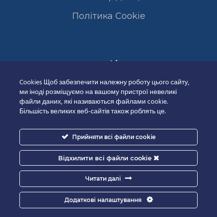
Полiтика Cookie
Сертифікати
Cookies Щоб забезпечити належну роботу цього сайту,
ми іноді розміщуємо на вашому пристрої невеликі
файли даних, які називаються файлами cookie.
Більшість великих веб-сайтів також роблять це.
Прийняти всі файли cookie
Відхилити всі файли cookie
Читати далі
Додаткові налаштування
Good-IT.com.ua for Biolights - All rights reserved.