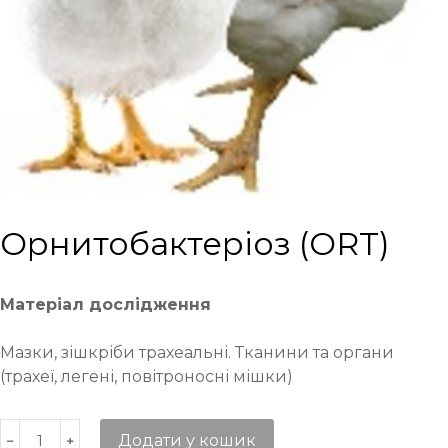
Орнитобактеріоз (ОRТ)
Матеріал дослідження
Мазки, зішкріби трахеальні. Тканини та органи
(трахеї, легені, повітроносні мішки)
Додати у кошик