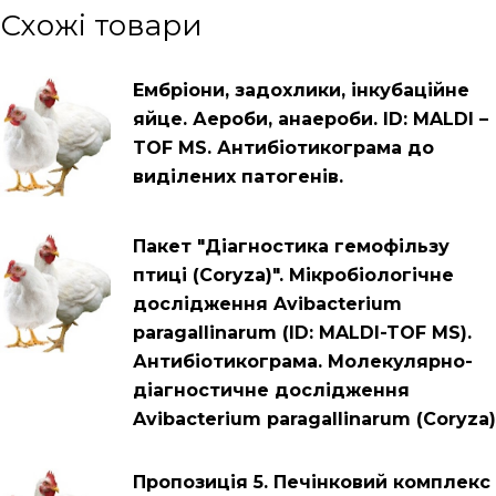
Схожі товари
Ембріони, задохлики, інкубаційне
яйце. Аероби, анаероби. ID: MALDI –
TOF MS. Антибіотикограма до
виділених патогенів.
Пакет "Діагностика гемофільзу
птиці (Coryza)". Мікробіологічне
дослідження Avibacterium
paragallinarum (ID: MALDI-TOF MS).
Антибіотикограма. Молекулярно-
діагностичне дослідження
Avibacterium paragallinarum (Coryza)
Пропозиція 5. Печінковий комплекс