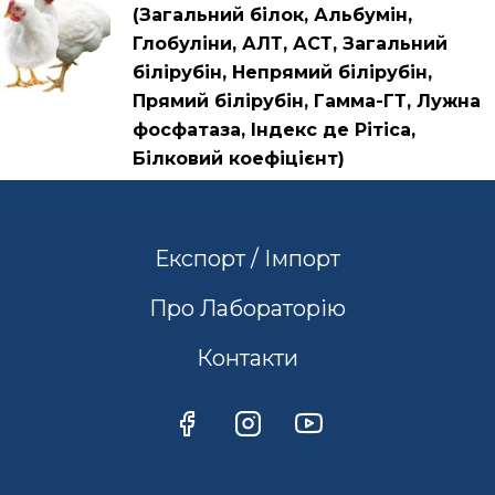
(Загальний білок, Альбумін,
Глобуліни, АЛТ, АСТ, Загальний
білірубін, Непрямий білірубін,
Прямий білірубін, Гамма-ГТ, Лужна
фосфатаза, Індекс де Рітіса,
Білковий коефіцієнт)
Експорт / Імпорт
Про Лабораторію
Контакти