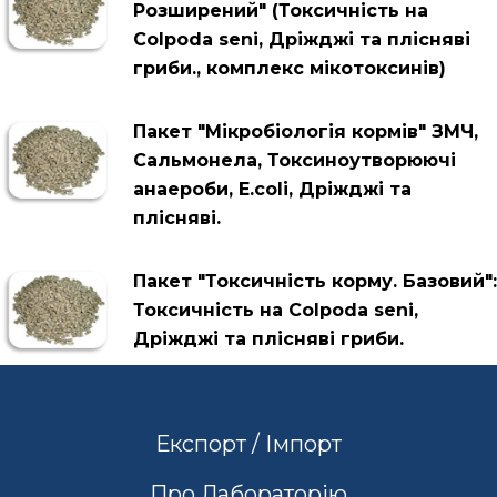
Розширений" (Токсичність на
Colpoda seni, Дріжджі та плісняві
гриби., комплекс мікотоксинів)
Пакет "Мікробіологія кормів" ЗМЧ,
Сальмонела, Токсиноутворюючі
анаероби, Е.colі, Дріжджі та
плісняві.
Пакет "Токсичність корму. Базовий":
Токсичність на Colpoda seni,
Дріжджі та плісняві гриби.
Експорт / Імпорт
Про Лабораторію