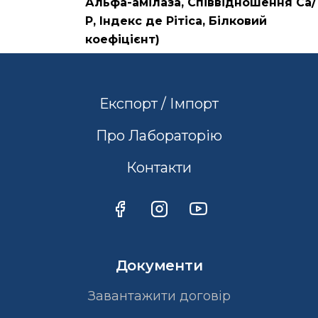
Альфа-амілаза, Співвідношення Са/
Р, Індекс де Рітіса, Білковий
коефіцієнт)
Експорт / Імпорт
Про Лабораторію
Контакти
Документи
Завантажити договір