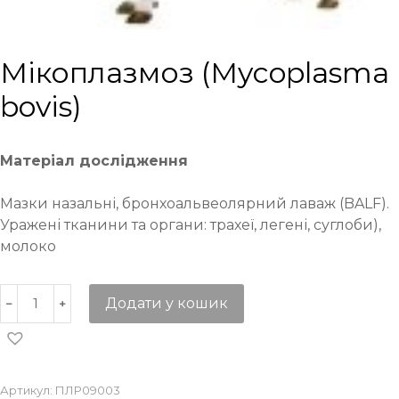
Мікоплазмоз (Mycoplasma
bovis)
Матеріал дослідження
Maзки назальні, бронхоальвеолярний лаваж (BALF).
Уражені тканини та органи: трахеї, легені, суглоби),
молоко
Додати у кошик
Артикул:
ПЛР09003