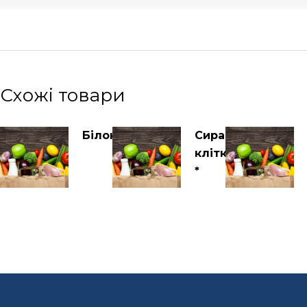
Схожі товари
Білок
Сира
клітковина
*