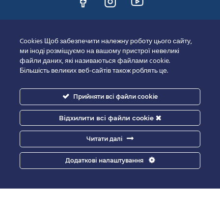
Документи
Cookies Щоб забезпечити належну роботу цього сайту,
ми іноді розміщуємо на вашому пристрої невеликі
файли даних, які називаються файлами cookie.
Завантажити договір
Більшість великих веб-сайтів також роблять це.
Усі документи
Прийняти всі файли cookie
Політика конфіденційності
Відхилити всі файли cookie
Полiтика Cookie
Читати далі
Додаткові налаштування
Сертифікати