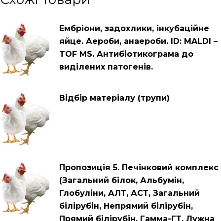
Ембріони, задохлики, інкубаційне
яйце. Аероби, анаероби. ID: MALDI –
TOF MS. Антибіотикограма до
виділених патогенів.
Відбір матеріалу (трупи)
Пропозиція 5. Печінковий комплекс
(Загальний білок, Альбумін,
Глобуліни, АЛТ, АСТ, Загальний
білірубін, Непрямий білірубін,
Прямий білірубін, Гамма-ГТ, Лужна