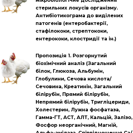
мікробіологічне дослідження
стерильних локусів організму.
Антибіотикограма до виділених
патогенів (ентеробактерії,
стафілококи, стрептококи,
ентерококи, клостридії та ін.)
Пропозиція 1. Розгорнутий
біохімічний аналіз (Загальний
білок, Глюкоза, Альбумін,
Глобулини, Сечова кислота/
Сечовина, Креатинін, Загальний
білірубін, Прямий білірубін,
Непрямий білірубін, Тригліцериди,
Холестерин, Лужна фосфатаза,
Гамма-ГТ, АСТ, АЛТ, Кальцій, Залізо,
Фосфор неорганічний, Магній,
Альфа-амілаза, Співвідношення Са/