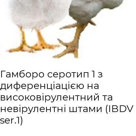
Гамборо серотип 1 з
диференціацією на
високовірулентний та
невірулентні штами (IBDV
ser.1)