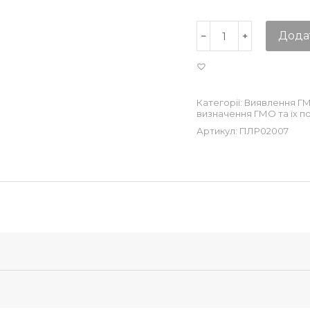
Дода
Категорії:
Виявлення Г
визначення ГМО та їх по
Артикул:
ПЛР02007