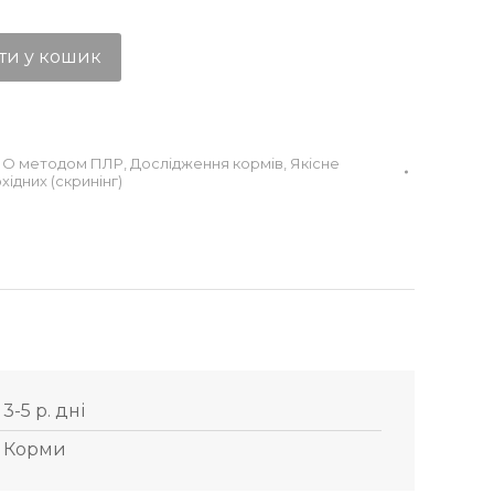
ти у кошик
МО методом ПЛР
,
Дослідження кормів
,
Якісне
хідних (скринінг)
3-5 р. дні
Корми