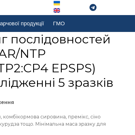
арчової продукції
ГМО
г послідовностей
BAR/NTP
CTP2:CP4 EPSPS)
лідженні 5 зразків
ження
 комбікормова сировина, премікс, сіно
курудза тощо. Мінімальна маса зразку для