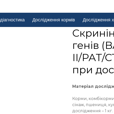
діагностика
Дослідження кормів
Дослідження х
Cкринін
генів (
II/PAT/
при дос
Матеріал дослід
Корми, комбікорми,
сінаж, пшениця, ку
дослідження – 1 кг.