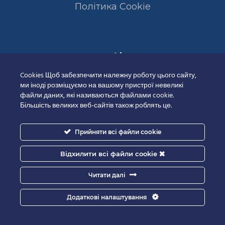
Полiтика Cookie
Сертифікати
Cookies Щоб забезпечити належну роботу цього сайту,
ми іноді розміщуємо на вашому пристрої невеликі
файли даних, які називаються файлами cookie.
Більшість великих веб-сайтів також роблять це.
Прийняти всі файли cookie
Відхилити всі файли cookie
Читати далі
Додаткові налаштування
Good-IT.com.ua for Biolights - All rights reserved.