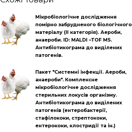
Мікробіологічне дослідження
помірно забрудненого біологічного
матеріалу (ІІ категорія). Аероби,
анаероби. ID: MALDI –TOF MS.
Антибіотикограма до виділених
патогенів.
Пакет "Системні інфекції. Аероби,
анаероби". Комплексне
мікробіологічне дослідження
стерильних локусів організму.
Антибіотикограма до виділених
патогенів (ентеробактерії,
стафілококи, стрептококи,
ентерококи, клостридії та ін.)