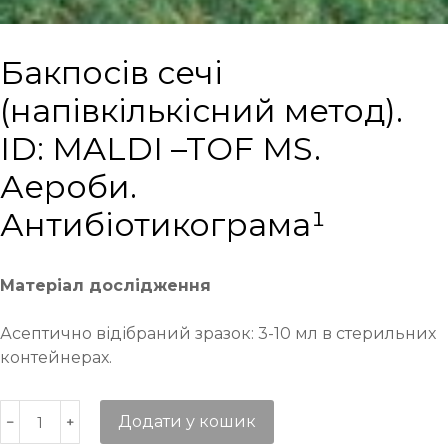
Бакпосів сечі
(напівкількісний метод).
ID: MALDI –TOF MS.
Аероби.
Антибіотикограма¹
Матеріал дослідження
Асептично відібраний зразок: 3-10 мл в стерильних
контейнерах.
Додати у кошик