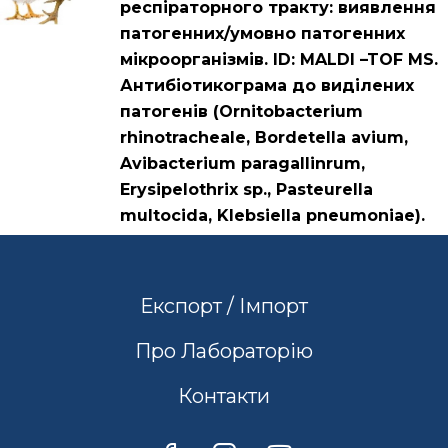
респіраторного тракту: виявлення
патогенних/умовно патогенних
мікроорганізмів. ID: MALDI –TOF MS.
Антибіотикограма до виділених
патогенів (Ornitobacterium
rhinotracheale, Bordetella avium,
Avibacterium paragallinrum,
Erysipelothrix sp., Pasteurella
multocida, Klebsiella pneumoniae).
Експорт / Імпорт
Про Лабораторію
Контакти