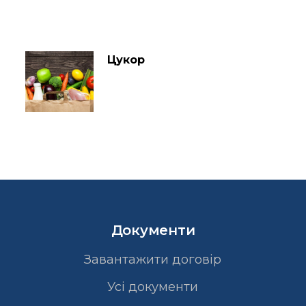
Цукор
Документи
Завантажити договір
Усі документи