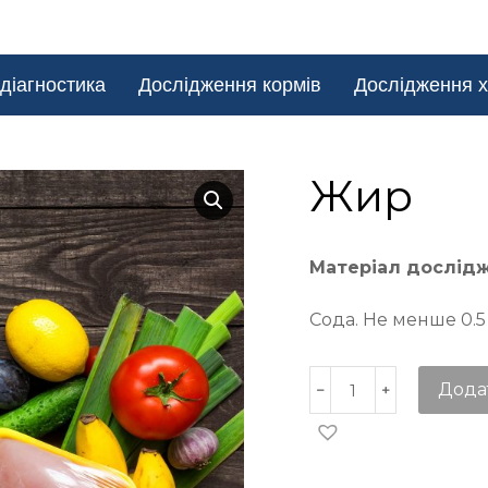
діагностика
Дослідження кормів
Дослідження х
Жир
Матеріал дослід
Сода. Не менше 0.5
Дода