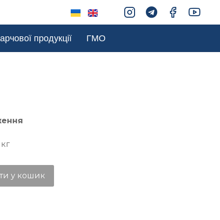
арчової продукції
ГМО
ження
 кг
ти у кошик