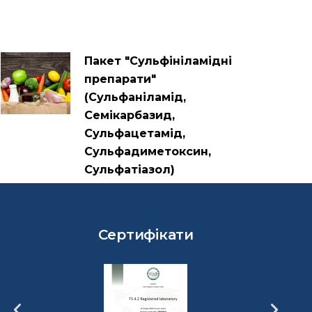
Пакет "Сульфініламідні
препарати"
(Сульфаніламід,
Семікарбазид,
Сульфацетамід,
Сульфадиметоксин,
Сульфатіазол)
Сертифікати