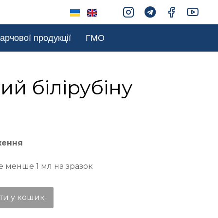
арчової продукції
ГМО
ий білірубіну
ження
е менше 1 мл на зразок
ти у кошик