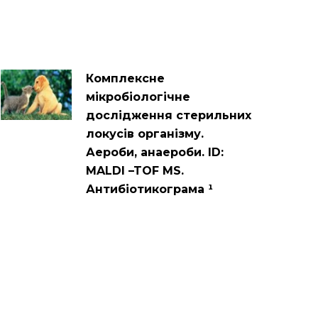
Комплексне
мікробіологічне
дослідження стерильних
локусів організму.
Аероби, анаероби. ID:
MALDI –TOF MS.
Антибіотикограма ¹