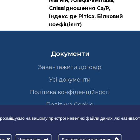
Магній, Альфа-амілаза,
Співвідношення Са/Р,
Індекс де Рітіса, Білковий
коефіцієнт)
Документи
Завантажити договір
Усі документи
Політика конфіденційності
Полiтика Cookie
 розміщуємо на вашому пристрої невеликі файли даних, які називают
kie
Читати далі
Додаткові налаштування