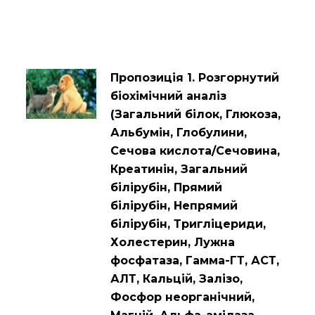
Пропозиція 1. Розгорнутий
біохімічний аналіз
(Загальний білок, Глюкоза,
Альбумін, Глобулини,
Сечова кислота/Сечовина,
Креатинін, Загальний
білірубін, Прямий
білірубін, Непрямий
білірубін, Тригліцериди,
Холестерин, Лужна
фосфатаза, Гамма-ГТ, АСТ,
АЛТ, Кальцій, Залізо,
Фосфор неорганічний,