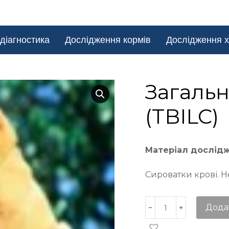
діагностика
Дослідження кормів
Дослідження х
Загальн
(TBILC)
Матеріал дослід
Сироватки крові. Н
Дода