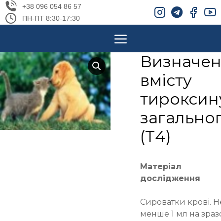
+38 096 054 86 57
ПН-ПТ 8:30-17:30
Визначе
вмісту
тироксин
загально
(Т4)
Матеріал
дослідження
Сироватки крові. Н
менше 1 мл на зраз