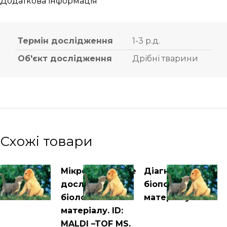
Додаткова інформація
Термін дослідження
1-3 р.д.
Об'єкт дослідження
Дрібні тварини
Схожі товари
Мікробіологічне
Діагностика
дослідження
біопсійного
біологічного
матеріалу
матеріалу. ID:
MALDI –TOF MS.