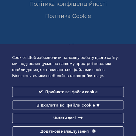
Політика конфіденційності
Полiтика Cookie
Сертифікати
Cookies Щоб забезпечити належну роботу цього сайту,
ми іноді розміщуємо на вашому пристрої невеликі
файли даних, які називаються файлами cookie.
Більшість великих веб-сайтів також роблять це.
Прийняти всі файли cookie
Відхилити всі файли cookie
Читати далі
Додаткові налаштування
Good-IT.com.ua for Biolights - All rights reserved.