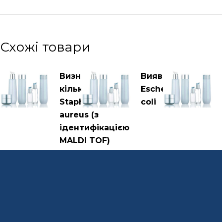
Схожі товари
Визначення
Виявлення
кількості
Escherichia
Staphylococcus
coli
aureus (з
ідентифікацією
MALDI TOF)