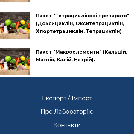
Пакет "Тетрациклінові препарати"
(Доксициклін, Окситетрациклін,
Хлортетрациклін, Тетрациклін)
Пакет "Макроелементи" (Кальцій,
Магній, Калій, Натрій).
Експорт / Імпорт
Про Лабораторію
Контакти