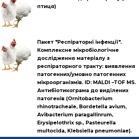
птиця)
Пакет "Респіраторні інфекції".
Комплексне мікробіологічне
дослідження матеріалу з
респіраторного тракту: виявлення
патогенних/умовно патогенних
мікроорганізмів. ID: MALDI –TOF MS.
Антибіотикограма до виділених
патогенів (Ornitobacterium
rhinotracheale, Bordetella avium,
Avibacterium paragallinrum,
Erysipelothrix sp., Pasteurella
multocida, Klebsiella pneumoniae).