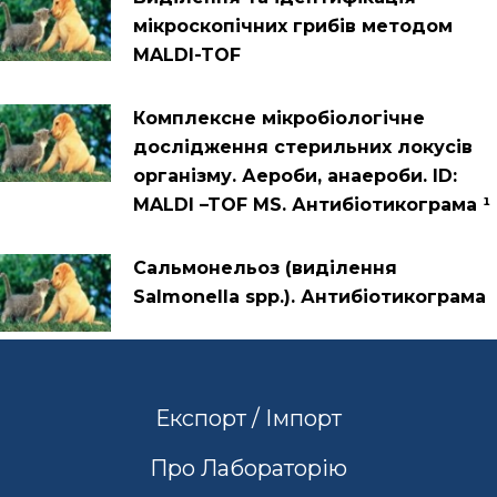
мікроскопічних грибів методом
MALDI-TOF
Комплексне мікробіологічне
дослідження стерильних локусів
організму. Аероби, анаероби. ID:
MALDI –TOF MS. Антибіотикограма ¹
Cальмонельоз (виділення
Salmonella spp.). Антибіотикограма
Експорт / Імпорт
Про Лабораторію