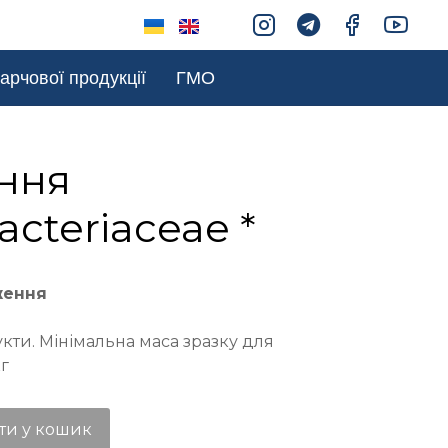
арчової продукції
ГМО
ння
acteriaceae *
ження
кти. Мінімальна маса зразку для
кг
ти у кошик