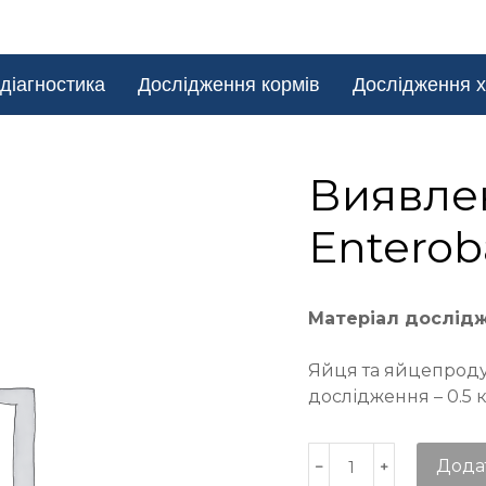
діагностика
Дослідження кормів
Дослідження х
Виявле
Enterob
Матеріал дослід
Яйця та яйцепроду
дослідження – 0.5 
Дода