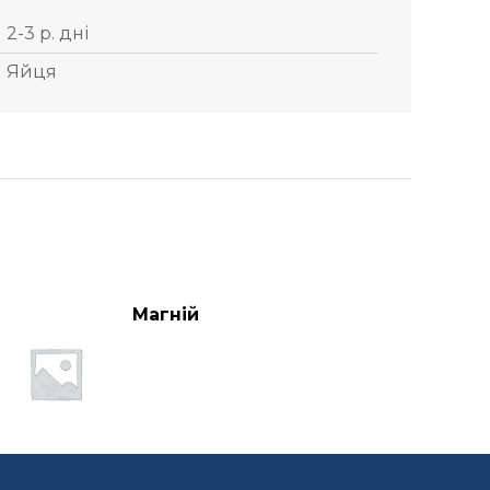
2-3 р. дні
Яйця
Магній