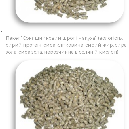
Пакет "Соняшниковий шрот і макуха" (вологість,
сирий протеїн, сира клітковина, сирий жир, сира
зола, сира зола, нерозчинна в соляній кислоті)