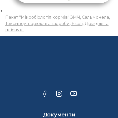
Пакет "Мікробіологія кормів" ЗМЧ, Сальмонела,
Токсиноутворюючі анаероби, Е.colі, Дріжджі та
плісняві.
Документи