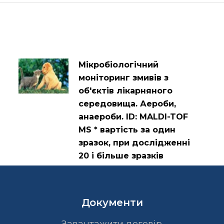
Мікробіологічний
моніторинг змивів з
об'єктів лікарняного
середовища. Аероби,
анаероби. ID: MALDI-TOF
MS * вартість за один
зразок, при дослідженні
20 і більше зразків
Документи
Завантажити договір