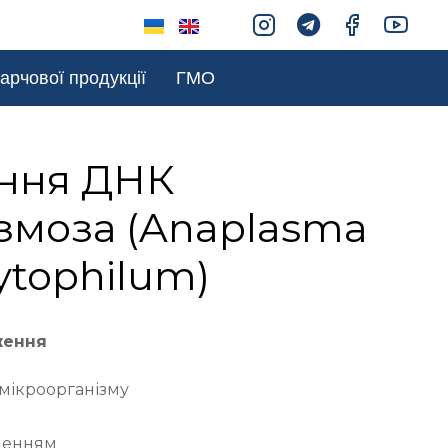
арчової продукції
ГМО
ння ДНК
змоза (Anaplasma
tophilum)
ження
 мікроорганізму
ленням