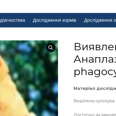
діагностика
Дослідження кормів
Дослідження х
Виявле
Анапла
phagocy
Матеріал дослід
Виділена культура
Доступно за замов