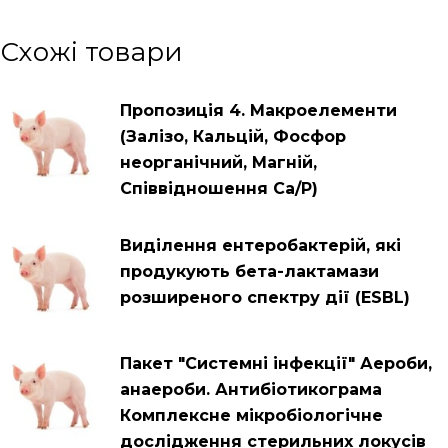
Схожі товари
Пропозиція 4. Макроелементи
(Залізо, Кальцій, Фосфор
неорганічний, Магній,
Співвідношення Са/Р)
Виділення ентеробактерій, які
продукують бета-лактамази
розширеного спектру дії (ESBL)
Пакет "Системні інфекції" Аероби,
анаероби. Антибіотикограма
Комплексне мікробіологічне
дослідження стерильних локусів