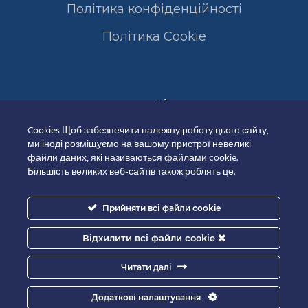
Політика конфіденційності
Полiтика Cookie
Сертифікати
Cookies Щоб забезпечити належну роботу цього сайту,
ми іноді розміщуємо на вашому пристрої невеликі
файли даних, які називаються файлами cookie.
Більшість великих веб-сайтів також роблять це.
Прийняти всі файли cookie
Відхилити всі файли cookie
Читати далі
Додаткові налаштування
Good-IT.com.ua for Biolights - All rights reserved.