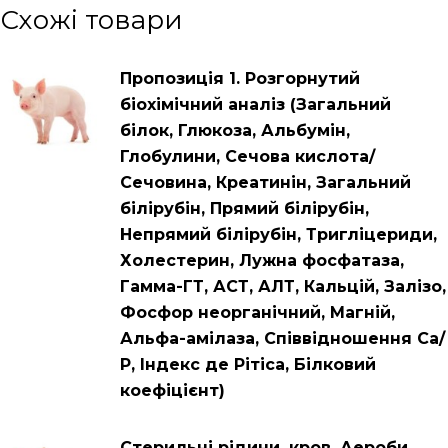
Схожі товари
Пропозиція 1. Розгорнутий
біохімічний аналіз (Загальний
білок, Глюкоза, Альбумін,
Глобулини, Сечова кислота/
Сечовина, Креатинін, Загальний
білірубін, Прямий білірубін,
Непрямий білірубін, Тригліцериди,
Холестерин, Лужна фосфатаза,
Гамма-ГТ, АСТ, АЛТ, Кальцій, Залізо,
Фосфор неорганічний, Магній,
Альфа-амілаза, Співвідношення Са/
Р, Індекс де Рітіса, Білковий
коефіцієнт)
Стерильні рідини, кров. Аероби,