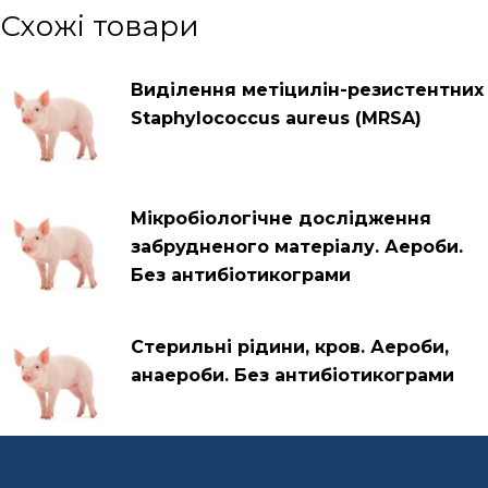
Схожі товари
Виділення метіцилін-резистентних
Staphylococcus aureus (MRSA)
Мікробіологічне дослідження
забрудненого матеріалу. Аероби.
Без антибіотикограми
Стерильні рідини, кров. Аероби,
анаероби. Без антибіотикограми