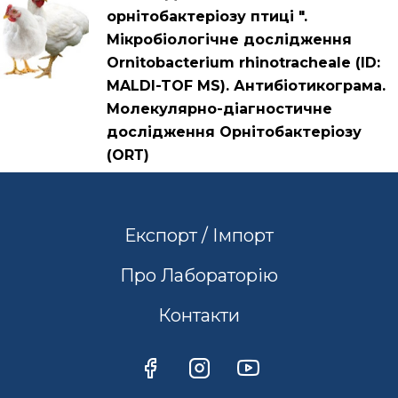
орнітобактеріозу птиці ".
Мікробіологічне дослідження
Ornitobacterium rhinotracheale (ID:
MALDI-TOF MS). Антибіотикограма.
Молекулярно-діагностичне
дослідження Орнітобактеріозу
(ОRТ)
Експорт / Імпорт
Про Лабораторію
Контакти