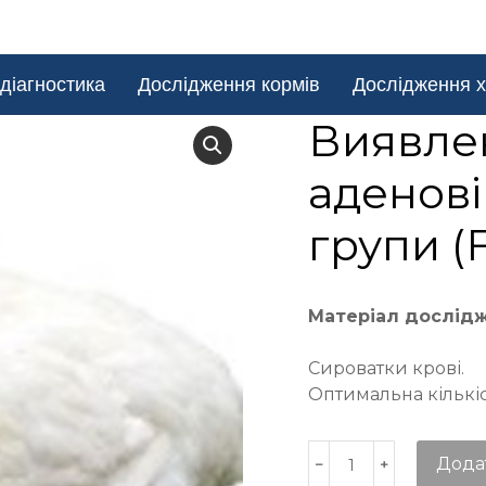
діагностика
Дослідження кормів
Дослідження х
Виявлен
аденові
групи (
Матеріал дослід
Сироватки крові.
Оптимальна кількіст
Дода