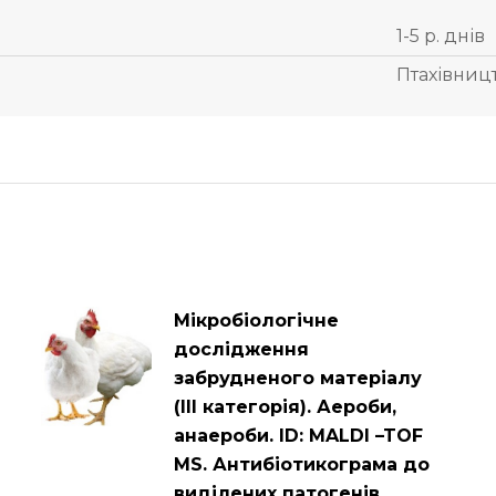
1-5 р. днів
Птахівниц
Мікробіологічне
дослідження
забрудненого матеріалу
(ІІІ категорія). Аероби,
анаероби. ID: MALDI –TOF
MS. Антибіотикограма до
виділених патогенів.