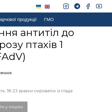
арчової продукції
ГМО
ня антитіл до
розу птахів 1
FAdV)
ження
ь: 18-23 зразки сироваток із стада
ти у кошик