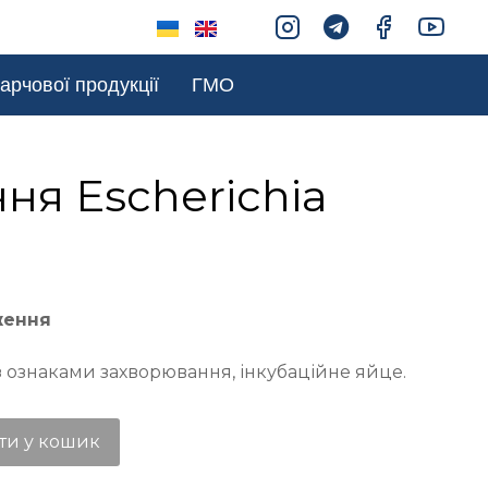
арчової продукції
ГМО
ня Escherichia
ження
з ознаками захворювання, інкубаційне яйце.
ти у кошик