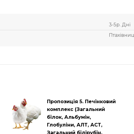
3-5р. Дні
Птахівни
Пропозиція 5. Печінковий
комплекс (Загальний
білок, Альбумін,
Глобуліни, АЛТ, АСТ,
Загальний білірубін,