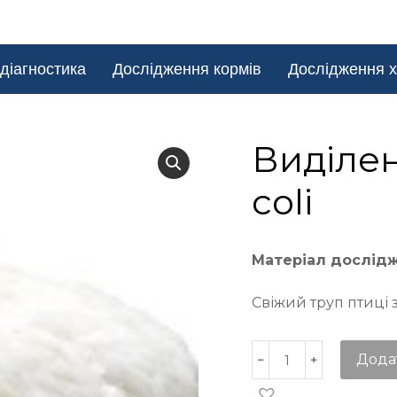
діагностика
Дослідження кормів
Дослідження х
Виділен
coli
Матеріал дослід
Свіжий труп птиці 
Дода