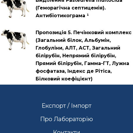
Виділення Pasteurella multocida
(Геморагічна септицемія).
Антибіотикограма ¹
Пропозиція 5. Печінковий комплекс
(Загальний білок, Альбумін,
Глобуліни, АЛТ, АСТ, Загальний
білірубін, Непрямий білірубін,
Прямий білірубін, Гамма-ГТ, Лужна
фосфатаза, Індекс де Рітіса,
Білковий коефіцієнт)
Експорт / Імпорт
Про Лабораторію
Контакти