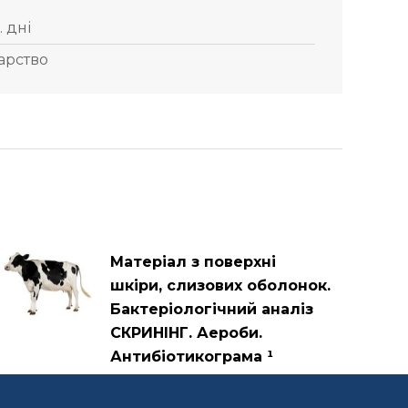
. дні
арство
Матеріал з поверхні
шкіри, слизових оболонок.
Бактеріологічний аналіз
СКРИНІНГ. Аероби.
Антибіотикограма ¹