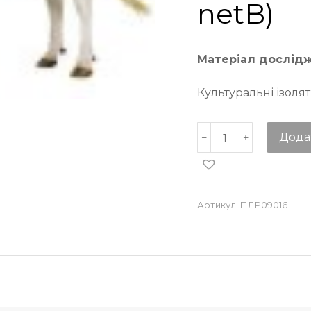
netB)
Матеріал дослід
Культуральні ізоля
Дода
Артикул:
ПЛР09016