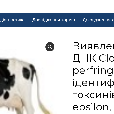
діагностика
Дослідження кормів
Дослідження х
Виявлен
ДНК Clo
perfrin
ідентиф
токсинів
epsilon, 