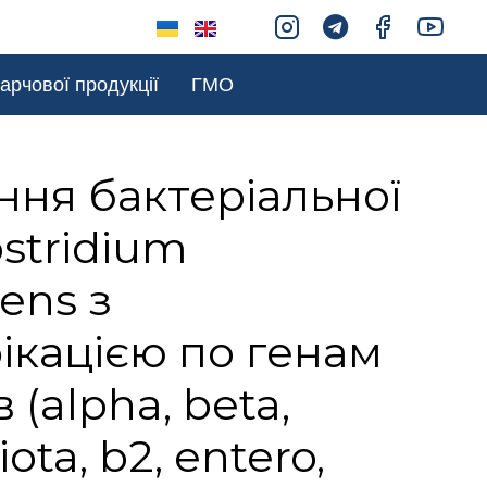
арчової продукції
ГМО
ня бактеріальної
stridium
gens з
ікацією по генам
 (alpha, beta,
iota, b2, entero,