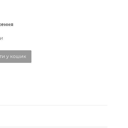
ження
ти
ти у кошик