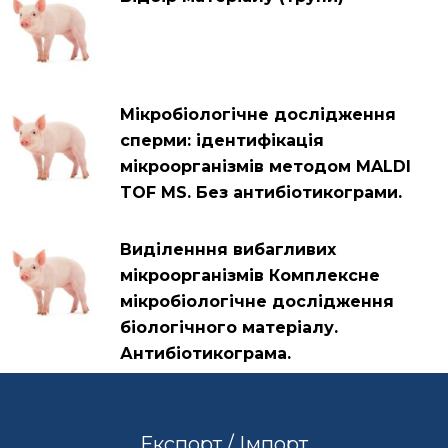
Мікробіологічне дослідження
сперми: ідентифікація
мікроорганізмів методом MALDI
TOF MS. Без антибіотикограми.
Виділенння вибагливих
мікроорганізмів Комплексне
мікробіологічне дослідження
біологічного матеріалу.
Антибіотикограма.
Експорт / Імпорт