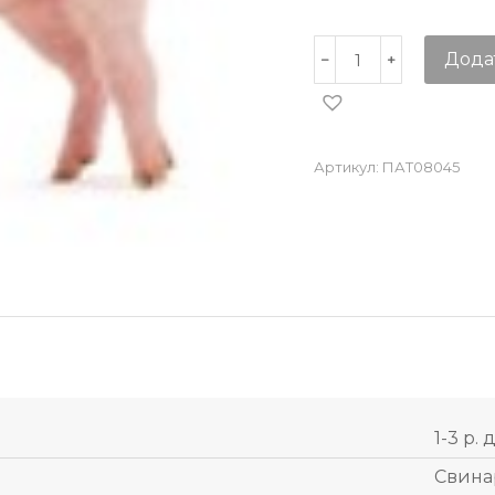
Дода
Артикул:
ПАТ08045
1-3 р. 
Свина