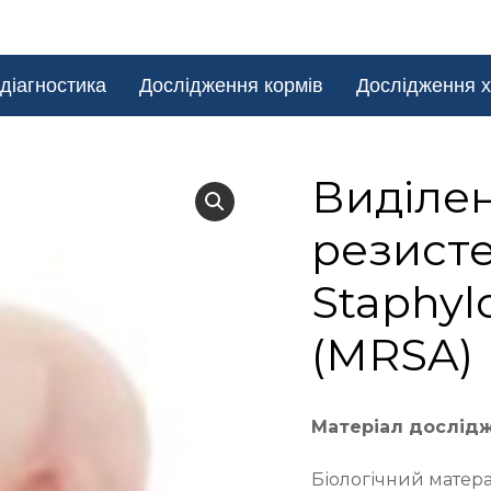
діагностика
Дослідження кормів
Дослідження х
Виділен
резист
Staphyl
(MRSA)
Матеріал дослід
Біологічний матер