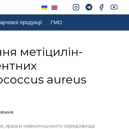
арчової продукції
ГМО
ня метіцилін-
ентних
ococcus aureus
ження
ал, зразки навколишнього середовища