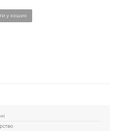
ти у кошик
дні
рство